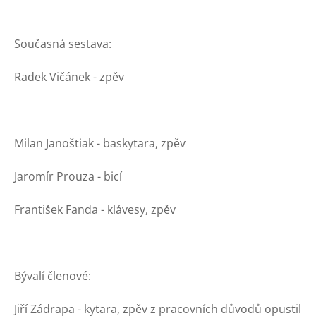
Současná sestava:
Radek Vičánek - zpěv
Milan Janoštiak - baskytara, zpěv
Jaromír Prouza - bicí
František Fanda - klávesy, zpěv
Bývalí členové:
Jiří Zádrapa - kytara, zpěv z pracovních důvodů opustil