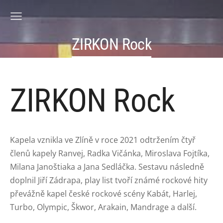
ZIRKON Rock
ZIRKON Rock
Kapela vznikla ve Zlíně v roce 2021 odtržením čtyř
členů kapely Ranvej, Radka Vičánka, Miroslava Fojtíka,
Milana Janoštiaka a Jana Sedláčka. Sestavu následně
doplnil Jiří Zádrapa, play list tvoří známé rockové hity
převážně kapel české rockové scény Kabát, Harlej,
Turbo, Olympic, Škwor, Arakain, Mandrage a další.